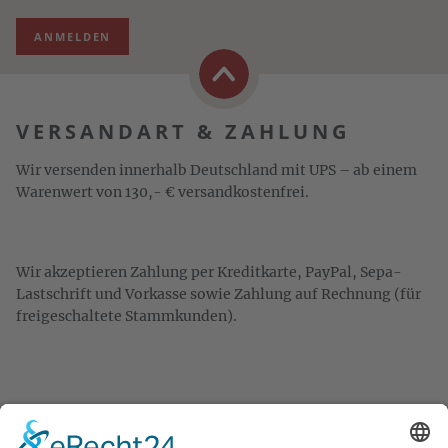
ANMELDEN
VERSANDART & ZAHLUNG
Wir versenden innerhalb Deutschland mit UPS – ab einem
Warenwert von 130,- € versandkostenfrei.
Wir akzeptieren Zahlung per Kreditkarte, PayPal, Sepa-
Lastschrift und Vorkasse sowie Zahlung auf Rechnung (für
freigeschaltete Stammkunden).
KONTAKT