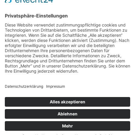
Zweigelt & Co
Spezialitäten aus Österreich
Daimlerstr. 21
50859 Köln
Telefon: 02234 802701
Fax: 02234 986145
Abholung und Verkauf
im Lager
ausschließlich
nach Termin­vereinbarung.
E-MAIL SCHREIBEN
Bezahlung & Versand
Kontakt
Impressum
Datenschutz
AGB
Widerruf
Vertrag widerrufen
Newsletter
Login