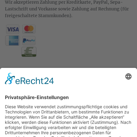
Wir akzeptieren Zahlung per Kreditkarte, PayPal, Sepa-
Lastschrift und Vorkasse sowie Zahlung auf Rechnung (für
freigeschaltete Stammkunden).
KONTAKT
Zweigelt & Co
Spezialitäten aus Österreich
Daimlerstr. 21
50859 Köln
Telefon: 02234 802701
Fax: 02234 986145
Abholung und Verkauf