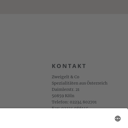
KONTAKT
Zweigelt & Co
Spezialitäten aus Österreich
Daimlerstr. 21
50859 Köln
Telefon: 02234 802701
Fax: 02234 986145
Abholung und Verkauf
im Lager
ausschließlich