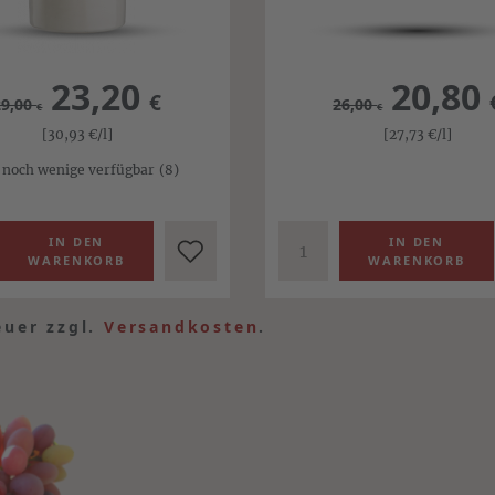
23,20
20,80
€
29,00
26,00
€
€
[30,93
€
/l]
[27,73
€
/l]
 noch wenige verfügbar
(8)
euer zzgl.
Versandkosten
.