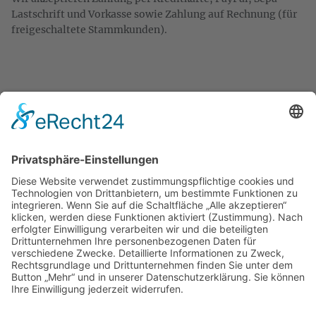
Lastschrift und Vorkasse sowie Zahlung auf Rechnung (für
freigeschaltete Stammkunden).
KONTAKT
Zweigelt & Co
Spezialitäten aus Österreich
Daimlerstr. 21
50859 Köln
Telefon: 02234 802701
Fax: 02234 986145
Abholung und Verkauf
im Lager
ausschließlich
nach Termin­vereinbarung.
E-MAIL SCHREIBEN