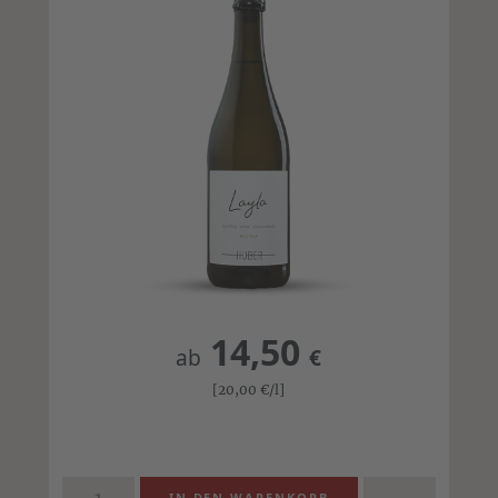
14,50
ab
€
[20,00
€
/l]