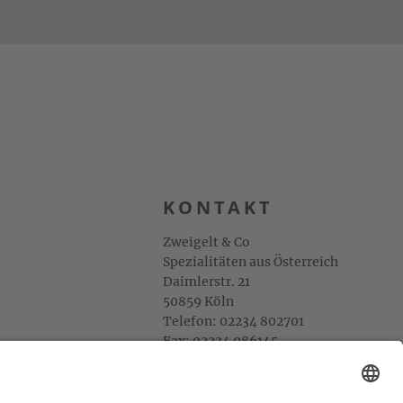
KONTAKT
Zweigelt & Co
Spezialitäten aus Österreich
Daimlerstr. 21
50859 Köln
Telefon: 02234 802701
Fax: 02234 986145
Abholung und Verkauf
im Lager
ausschließlich