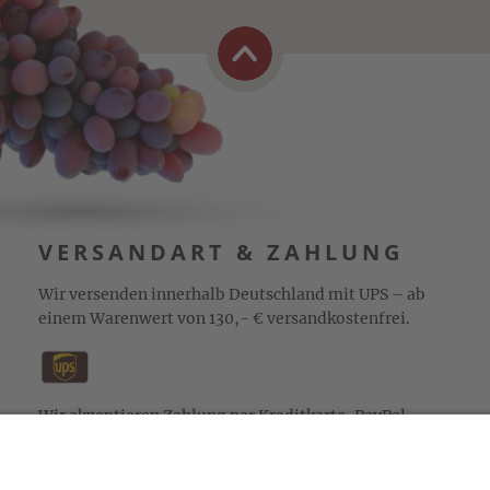
VERSANDART & ZAHLUNG
Wir versenden innerhalb Deutschland mit UPS – ab
einem Warenwert von 130,- € versandkostenfrei.
Wir akzeptieren Zahlung per Kreditkarte, PayPal,
Sepa-Lastschrift und Vorkasse sowie Zahlung auf
Rechnung (für freigeschaltete Stammkunden).