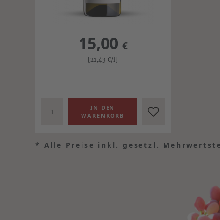
15,00
€
[21,43
€
/l]
*
Alle Preise inkl. gesetzl. Mehrwertst