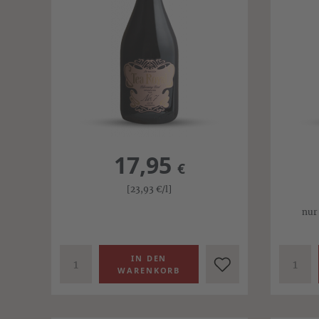
17,95
€
[23,93
€
/l]
nur