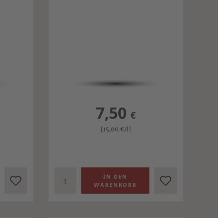
7,50
€
[15,00
€
/l]