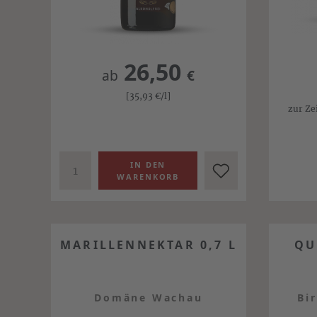
26,50
ab
€
[35,93
€
/l]
zur Ze
MARILLENNEKTAR 0,7 L
QU
Domäne Wachau
Bi