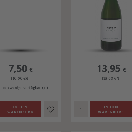
7,50
13,95
€
€
[10,00
€
/l]
[18,60
€
/l]
 noch wenige verfügbar
(11)