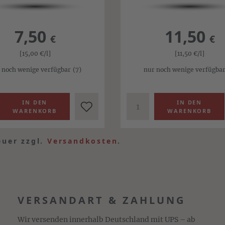
7,50
11,50
€
€
[15,00
€
/l]
[11,50
€
/l]
 noch wenige verfügbar
(7)
nur noch wenige verfügba
euer zzgl.
Versandkosten
.
VERSANDART & ZAHLUNG
Wir versenden innerhalb Deutschland mit UPS – ab