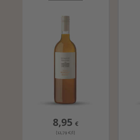
8,95
€
[12,79
€
/l]