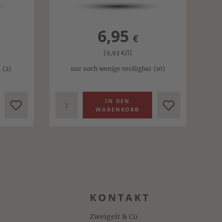
6,95
€
[9,93
€
/l]
r
(2)
nur noch wenige verfügbar
(10)
KONTAKT
Zweigelt & Co