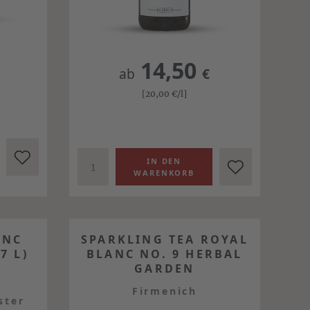
14,50
ab
€
[20,00
€
/l]
ANC
SPARKLING TEA ROYAL
7 L)
BLANC NO. 9 HERBAL
GARDEN
Firmenich
ster