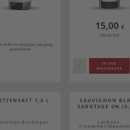
15,00
€
[20,00
€
/l]
it nicht vorrätig bzw. Jahrgang
ausverkauft
ITTENSAFT 1,0 L
SAUVIGNON BL
SABOTAGE 0% (0,
rnstingl-Gottinger
Lackner-
Tinnacher/Neumei