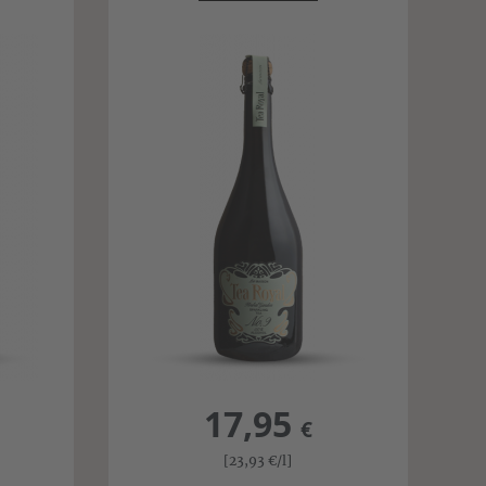
17,95
€
[23,93
€
/l]