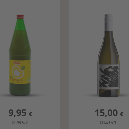
9,95
15,00
€
€
[9,95
€
/l]
[21,43
€
/l]